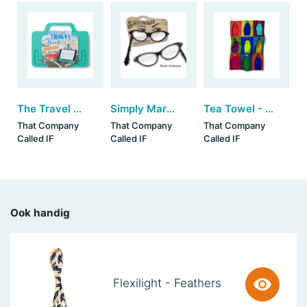
The Travel Book Rest - Mint (set van 3)
Simply Marvellous Magnetic Spectacles - Black Diamante (set van 3)
Tea Towel - Mop Art
That Company
That Company
That Company
Called IF
Called IF
Called IF
Ook handig
Flexilight - Feathers