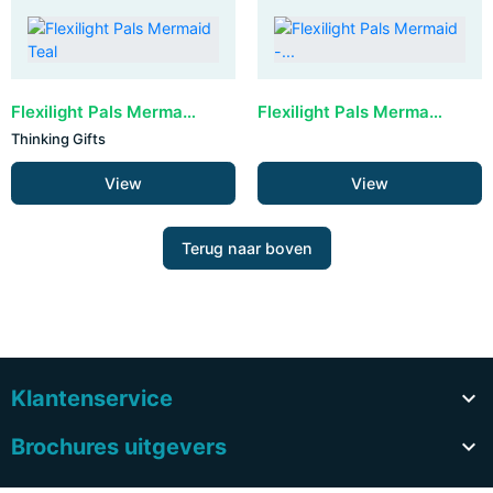
Flexilight Pals Mermaid Teal
Flexilight Pals Mermaid - display 12 stuks (leeg)
Thinking Gifts
View
View
Terug naar boven
Klantenservice

Brochures uitgevers
