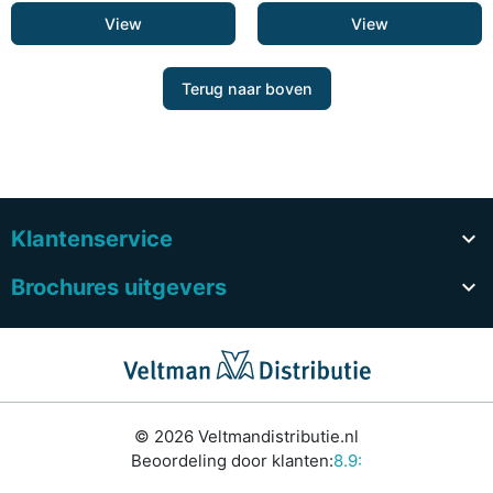
View
View
Terug naar boven
Klantenservice

Brochures uitgevers

© 2026 Veltmandistributie.nl
Beoordeling door klanten:
8.9: