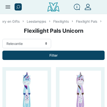
menu
nery en Gifts
Leeslampjes
Flexilights
Flexilight Pals
F
Flexilight Pals Unicorn
Filter