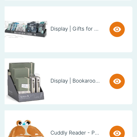
Display | Gifts for Book Lovers (60cm)
Display | Bookaroo Notebook & Pen - Fern
Cuddly Reader - Puppy Pete