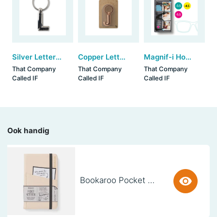
Silver Letter Keyring - L (set van 3)
Copper Letter Keyring - J (set van 3)
Magnif-i Hobby Glasses +3.5 (set van 3)
That Company
That Company
That Company
Called IF
Called IF
Called IF
Ook handig
Bookaroo Pocket Notebook (A6) - CREAM