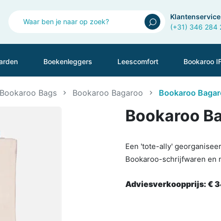
Klantenservice
(+31) 346 284
arden
Boekenleggers
Leescomfort
Bookaroo I
Bookaroo Bags
Bookaroo Bagaroo
Bookaroo Bagaro
Bookaroo Ba
Een 'tote-ally' georganisee
Bookaroo-schrijfwaren en
Adviesverkoopprijs:
€ 3