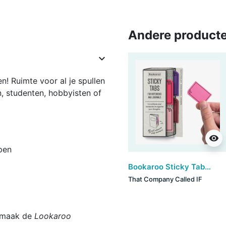
Andere producte

n! Ruimte voor al je spullen
n, studenten, hobbyisten of
visibility
pen
Bookaroo Sticky Tabs - Pinks (set van 6)
That Company Called IF
n maak de
Lookaroo