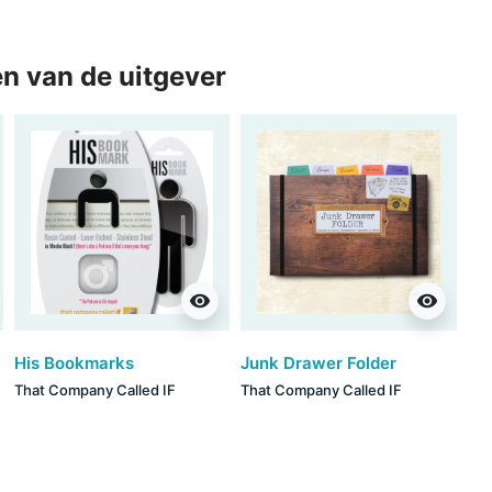
n van de uitgever
visibility
visibility
His Bookmarks
Junk Drawer Folder
That Company Called IF
That Company Called IF