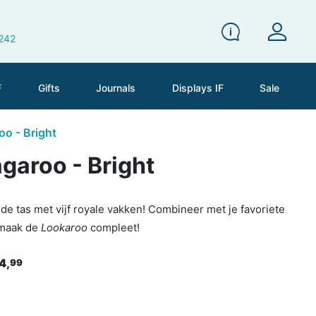
 242
F
Gifts
Journals
Displays IF
Sale
o - Bright
garoo - Bright
rde tas met vijf royale vakken! Combineer met je favoriete
 maak de
Lookaroo
compleet!
4,
99