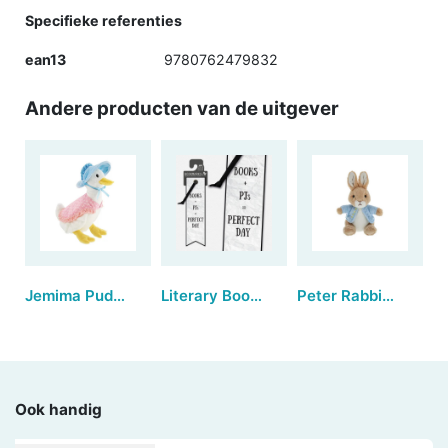
Specifieke referenties
ean13
9780762479832
Andere producten van de uitgever
Jemima Puddle-duck™ | Large
Literary Bookmarks - Books + PJs (set van 3)
Peter Rabbit™ | Small
Ook handig