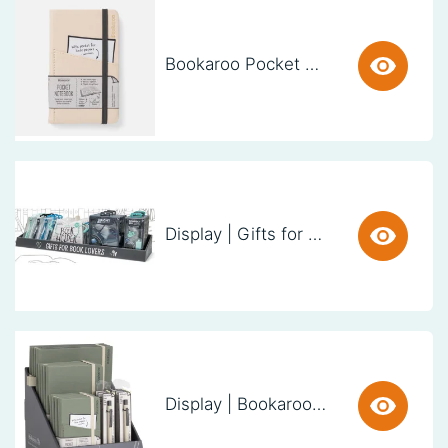
Bookaroo Pocket Notebook (A6) - CREAM
Display | Gifts for Book Lovers (60cm)
Display | Bookaroo Notebook & Pen - Fern