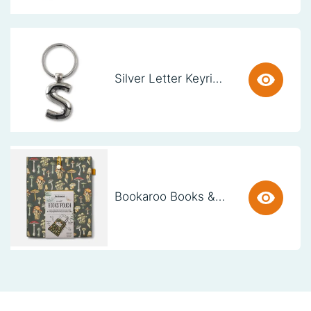
Silver Letter Keyring - S (set van 3)
Bookaroo Books & Stuff Pouch - Botanical