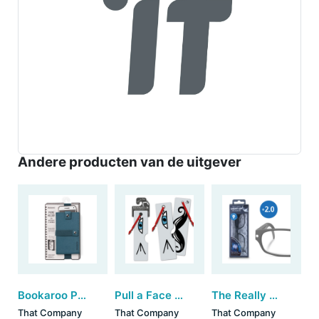
Andere producten van de uitgever
Bookaroo Phone Holder - Teal
Pull a Face Bookmarks - Wink (set van 3)
The Really Useful Light-Up Readers - Concept (+2)
That Company
That Company
That Company