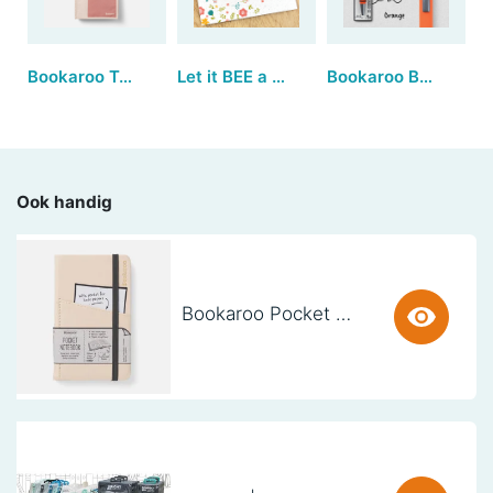
Bookaroo Tote Bag - Blush & Charcoal
Let it BEE a wonderful day!
Bookaroo Ballpoint Pen - Orange (set van 3)
Ook handig
Bookaroo Pocket Notebook (A6) - CREAM