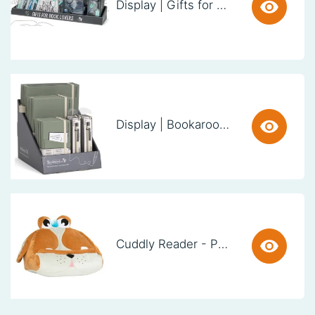
Display | Gifts for Book Lovers (60cm)
Display | Bookaroo Notebook & Pen - Fern
Cuddly Reader - Puppy Pete