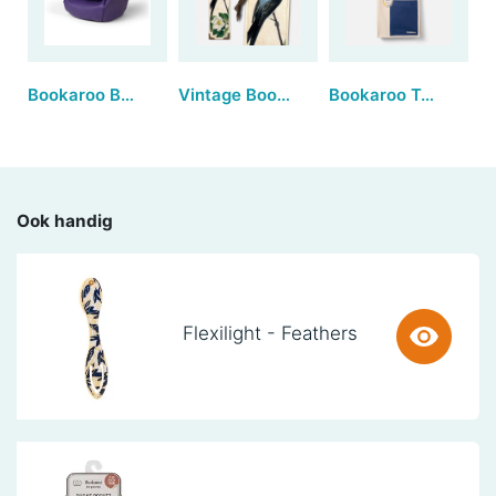
Bookaroo Bean Bag Reading Rest - Purple
Vintage Bookmarks - Flycatcher (set van 3)
Bookaroo Tote Bag - Navy & Yellow
Ook handig
Flexilight - Feathers