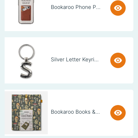
Bookaroo Phone Pocket - Brown
Silver Letter Keyring - S (set van 3)
Bookaroo Books & Stuff Pouch - Botanical