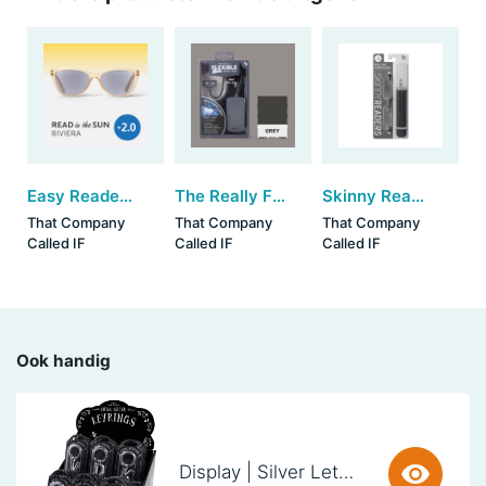
Easy Readers SUN - Riviera (+2)
The Really Flexible Book Light - Grey
Skinny Readers +3.0 (set van 3)
That Company
That Company
That Company
Called IF
Called IF
Called IF
Ook handig
Display | Silver Letter Keyring (38 stuks)