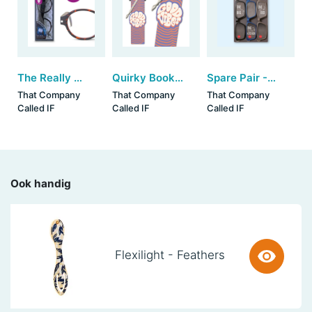
The Really Useful Light-Up Readers - Tortoiseshell (+2.5)
Quirky Bookmarks - Good Vibes (set van 3)
Spare Pair - Reading Glasses (+1.5) (set van 3)
That Company
That Company
That Company
Called IF
Called IF
Called IF
Ook handig
Flexilight - Feathers