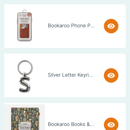
Bookaroo Phone Pocket - Brown
Silver Letter Keyring - S (set van 3)
Bookaroo Books & Stuff Pouch - Botanical