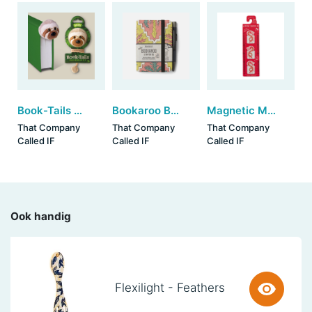
Book-Tails Bookmarks - Sloth (set van 6)
Bookaroo Baby Notebook & Pen (A7) - Pastels Charcoal Palm
Magnetic Mini Marks by IF - Warrior Dragon (set van 3)
That Company
That Company
That Company
Called IF
Called IF
Called IF
Ook handig
Flexilight - Feathers