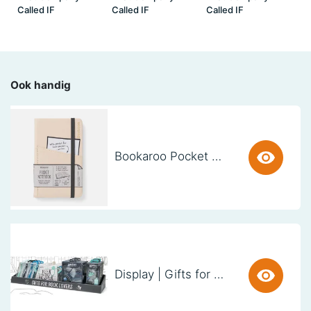
Called IF
Called IF
Called IF
Ook handig
Bookaroo Pocket Notebook (A6) - CREAM
Display | Gifts for Book Lovers (60cm)