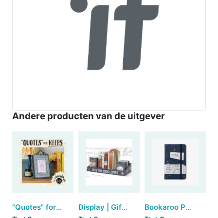
Andere producten van de uitgever
"Quotes" for Keeps
Display | Gifts for Book Lovers - Metal (40cm)
Bookaroo Pocket Notebook (A6) - Moon & Stars