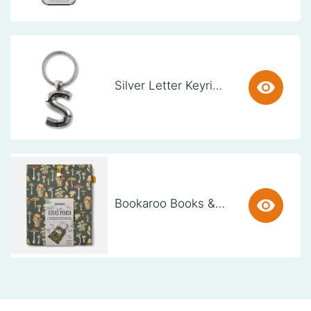
Silver Letter Keyring - S (set van 3)
Bookaroo Books & Stuff Pouch - Botanical