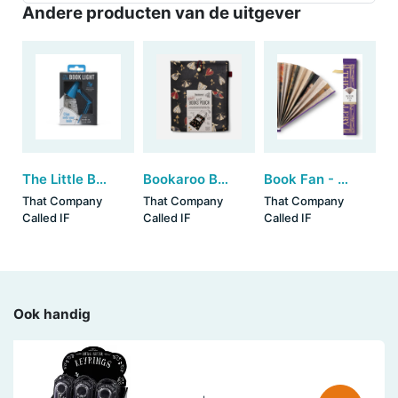
Andere producten van de uitgever
The Little Book Light - Blue
Bookaroo Books & Stuff Pouch - Dark Moth
Book Fan - The Gallery Purple (set van 3)
That Company
That Company
That Company
Called IF
Called IF
Called IF
Ook handig