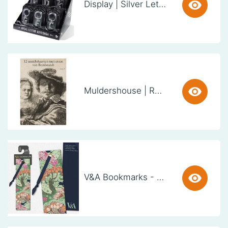
Display | Silver Letter Keyring (38 stuks)
Muldershouse | Rembrandt
V&A Bookmarks - Art Nouveau Trees (set van 3)