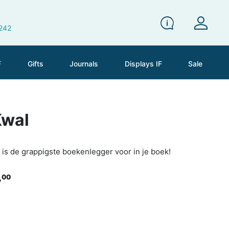
 242
F
Gifts
Journals
Displays IF
Sale
Kwal
s de grappigste boekenlegger voor in je boek!
,
00