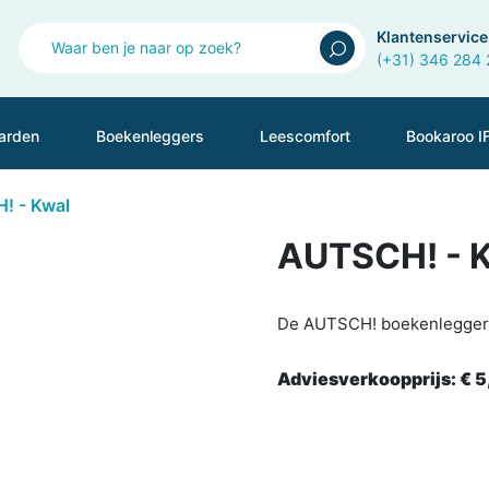
Klantenservice
(+31) 346 284
arden
Boekenleggers
Leescomfort
Bookaroo I
! - Kwal
AUTSCH! - 
De AUTSCH! boekenlegger i
Adviesverkoopprijs:
€ 5