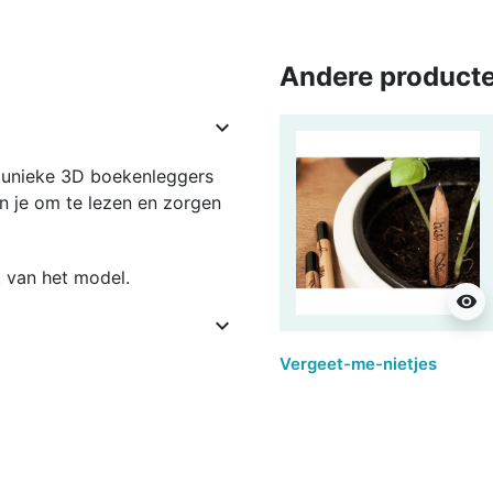
Andere producte

De unieke 3D boekenleggers
n je om te lezen en zorgen
k van het model.
visibility

Vergeet-me-nietjes