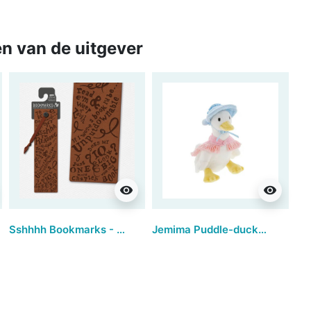
n van de uitgever
visibility
visibility
Sshhhh Bookmarks - I'm Reading (set van 3)
Jemima Puddle-duck™ | Small