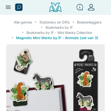
menu
Alle genres
Stationery en Gifts
Boekenleggers
Bookmarks by IF
Bookmarks by IF - Mini Marks Collection
Magnetic Mini Marks by IF - Animals (set van 3)