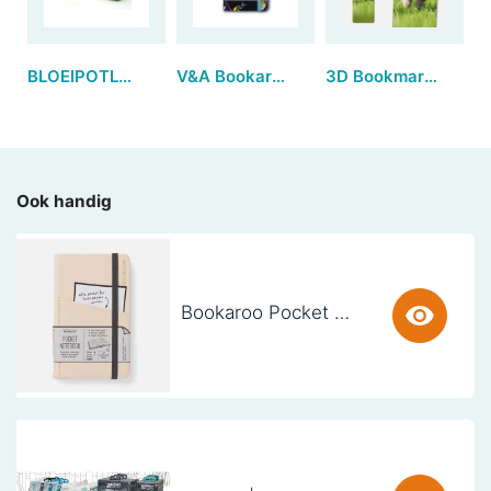
BLOEIPOTLODENDISPLAY Karton (inhoud: 50 potloden) - afname set per 5
V&A Bookaroo JOURNAL A6 - Kilburn
3D Bookmarks - Piglet (set van 3)
Ook handig
Bookaroo Pocket Notebook (A6) - CREAM