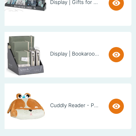
Display | Gifts for Book Lovers (60cm)
Display | Bookaroo Notebook & Pen - Fern
Cuddly Reader - Puppy Pete