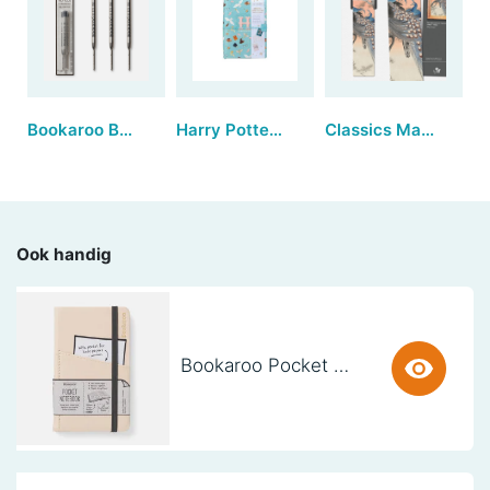
Bookaroo Ballpoint Pen - Pen Refill (set van 3)
Harry Potter - Hogwarts Stand Together Traveler's Notebook Set
Classics Magnetic Bookmarks - Two Peacocks (set van 3)
Ook handig
Bookaroo Pocket Notebook (A6) - CREAM