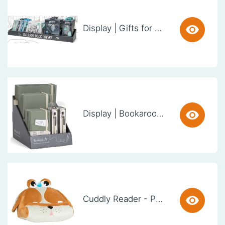
Display | Gifts for Book Lovers (60cm)
Display | Bookaroo Notebook & Pen - Fern
Cuddly Reader - Puppy Pete