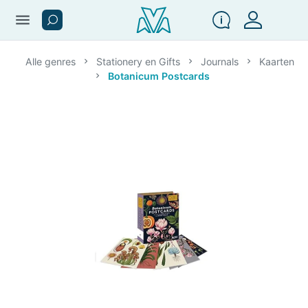
menu
Alle genres
Stationery en Gifts
Journals
Kaarten
Botanicum Postcards