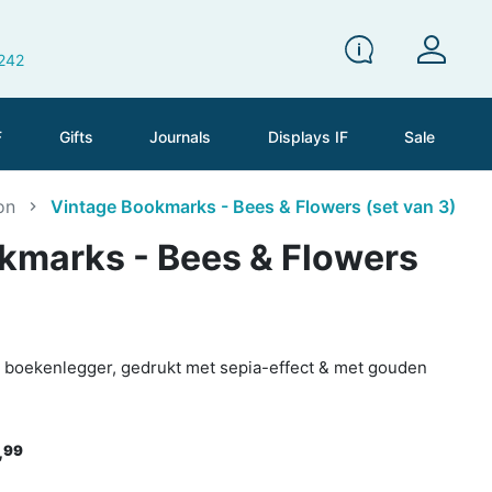
 242
F
Gifts
Journals
Displays IF
Sale
on
Vintage Bookmarks - Bees & Flowers (set van 3)
kmarks - Bees & Flowers
e boekenlegger, gedrukt met sepia-effect & met gouden
,
99