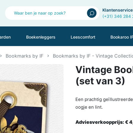
Klantenservice
(+31) 346 284
arden
Boekenleggers
Leescomfort
Bookaroo I
Bookmarks by IF
Bookmarks by IF - Vintage Collecti
Vintage Boo
(set van 3)
Een prachtig geïllustreerd
oogje en lint.
Adviesverkoopprijs:
€ 4