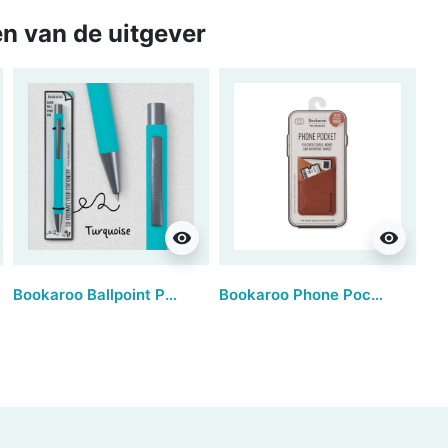
n van de uitgever
visibility
visibility
Bookaroo Ballpoint Pen - Turquoise (set van 3)
Bookaroo Phone Pocket - Brown