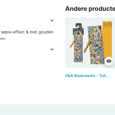
Andere producte

t sepia-effect & met gouden
tuks.

visibility
V&A Bookmarks - Tulip & Willow (set van 3)