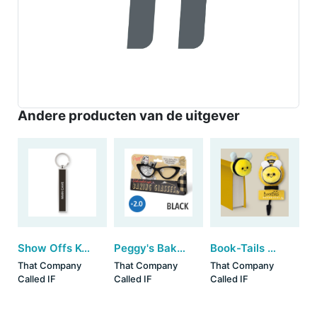
Andere producten van de uitgever
Show Offs Keys - Man Cave (set van 3)
Peggy's Baking Glasses - Black (+2) (set van 3)
Book-Tails Bookmarks - Bee (set van 6)
That Company
That Company
That Company
Called IF
Called IF
Called IF