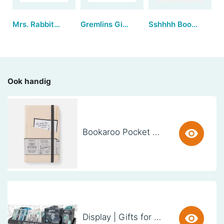
Mrs. Rabbit™ | Large
Gremlins Gizmo Plush Journal
Sshhhh Bookmarks - Quiet Please (set van 3)
Ook handig
Bookaroo Pocket Notebook (A6) - CREAM
Display | Gifts for Book Lovers (60cm)