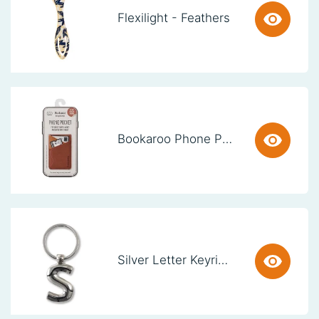
Flexilight - Feathers
Bookaroo Phone Pocket - Brown
Silver Letter Keyring - S (set van 3)