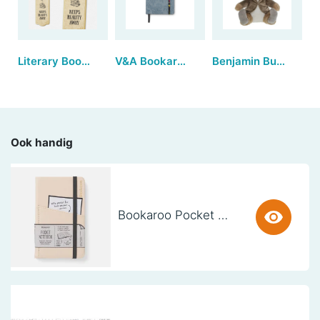
Literary Bookmarks - A book a day (set van 3)
V&A Bookaroo (A5) JOURNAL - Kilburn
Benjamin Bunny™ | Large
Ook handig
Bookaroo Pocket Notebook (A6) - CREAM