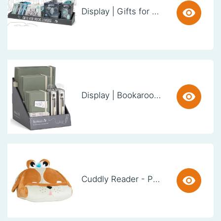
Display | Gifts for Book Lovers (60cm)
Display | Bookaroo Notebook & Pen - Fern
Cuddly Reader - Puppy Pete