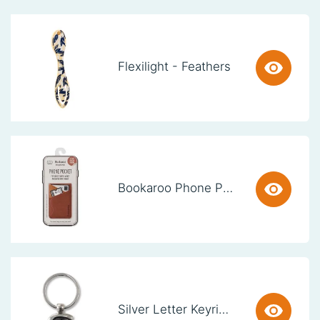
Flexilight - Feathers
Bookaroo Phone Pocket - Brown
Silver Letter Keyring - S (set van 3)