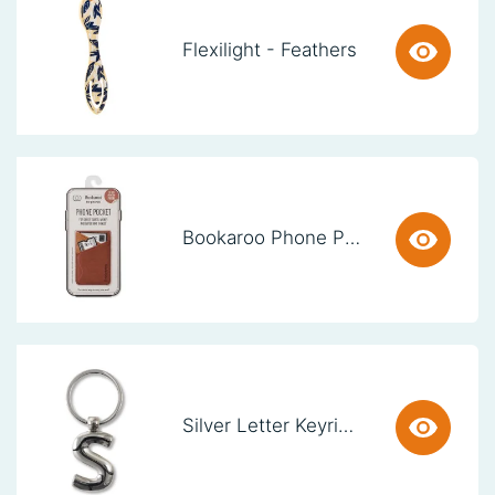
Flexilight - Feathers
Bookaroo Phone Pocket - Brown
Silver Letter Keyring - S (set van 3)