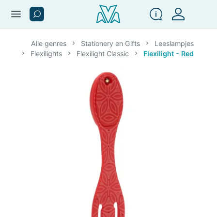
menu
Alle genres
Stationery en Gifts
Leeslampjes
Flexilights
Flexilight Classic
Flexilight - Red