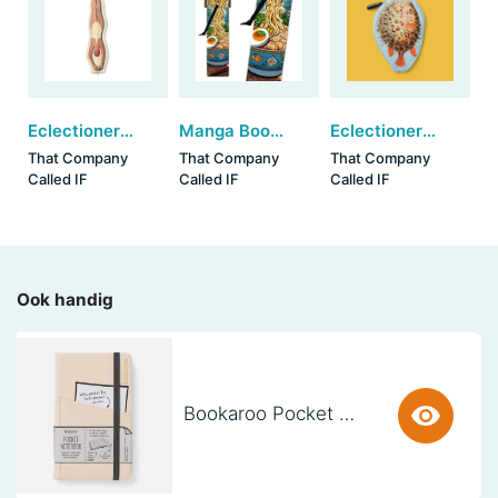
Eclectionery Bookmark Pens - Swimmer (set van 3)
Manga Bookmarks - Ramen Bowl (set van 3)
Eclectionery Pencil Case - Puffer Fish
That Company
That Company
That Company
Called IF
Called IF
Called IF
Ook handig
Bookaroo Pocket Notebook (A6) - CREAM