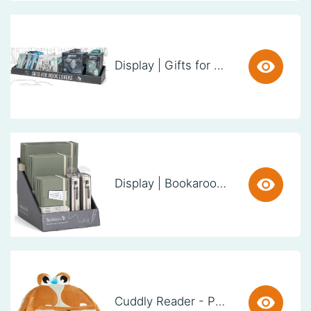
Display | Gifts for Book Lovers (60cm)
Display | Bookaroo Notebook & Pen - Fern
Cuddly Reader - Puppy Pete