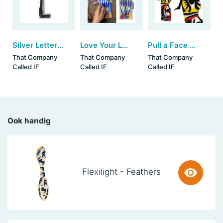
Silver Letter Keyring - L (set van 3)
Love Your Lenses - Flower Vase (set van 3)
Pull a Face Bookmarks - Abstract (set van 3)
That Company
That Company
That Company
Called IF
Called IF
Called IF
Ook handig
Flexilight - Feathers