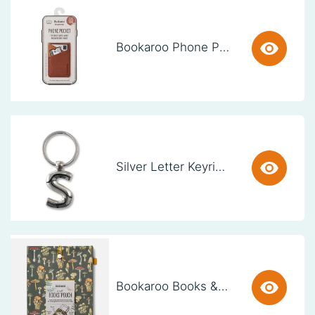
Bookaroo Phone Pocket - Brown
Silver Letter Keyring - S (set van 3)
Bookaroo Books & Stuff Pouch - Botanical