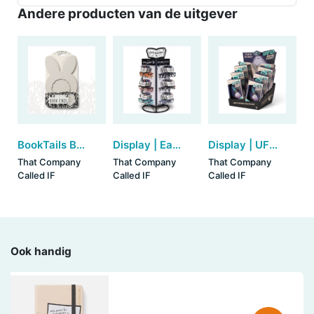
Andere producten van de uitgever
BookTails Book End - Bunny
Display | Easy Readers (36 stuks - zelf samenstellen)
Display | UFO Book Light (6 stuks)
That Company
That Company
That Company
Called IF
Called IF
Called IF
Ook handig