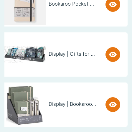
Bookaroo Pocket Notebook (A6) - CREAM
Display | Gifts for Book Lovers (60cm)
Display | Bookaroo Notebook & Pen - Fern