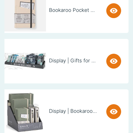
Bookaroo Pocket Notebook (A6) - CREAM
Display | Gifts for Book Lovers (60cm)
Display | Bookaroo Notebook & Pen - Fern