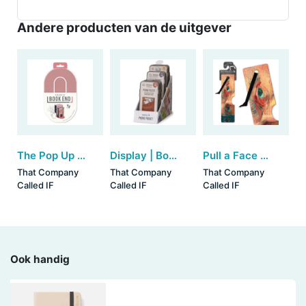
Andere producten van de uitgever
The Pop Up Book End - Blush (set van 3)
Display | Bookaroo Phone Pocket (15 stuks assorti)
Pull a Face Bookmarks - Van Gogh (set van 3)
That Company
That Company
That Company
Called IF
Called IF
Called IF
Ook handig