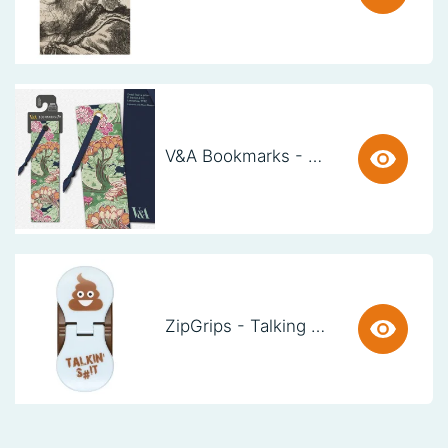
V&A Bookmarks - Art Nouveau Trees (set van 3)
ZipGrips - Talking SH!t