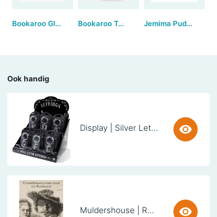
Bookaroo Glasses Case - Cream
Bookaroo Tote Bag - Teal & Orange
Jemima Puddle-duck™ | Small
Ook handig
Display | Silver Letter Keyring (38 stuks)
Muldershouse | Rembrandt