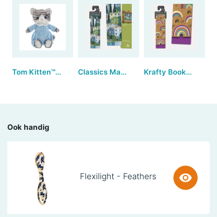
Tom Kitten™ | Large
Classics Magnetic Bookmarks - Kirche in Cassone (set van 3)
Krafty Bookmarks - Rainbow (set van 3)
Ook handig
Flexilight - Feathers