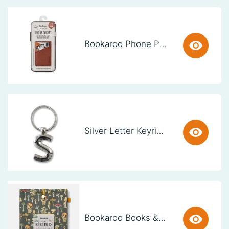
Bookaroo Phone Pocket - Brown
Silver Letter Keyring - S (set van 3)
Bookaroo Books & Stuff Pouch - Botanical