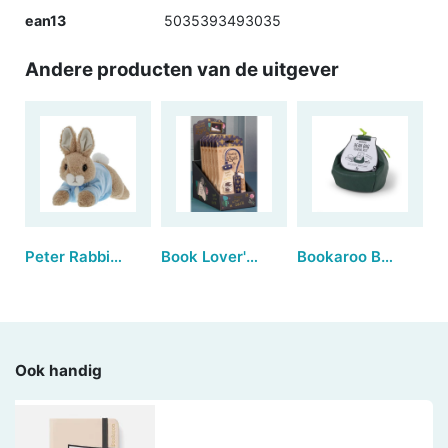
ean13
5035393493035
Andere producten van de uitgever
Peter Rabbit™ Lying Down | Large
Book Lover's Reading Light - Bee Starter (6 stuks)
Bookaroo Bean Bag Reading Rest - Forest Green
Ook handig