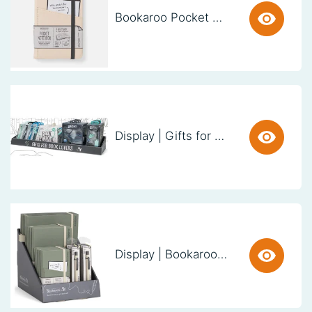
Bookaroo Pocket Notebook (A6) - CREAM
Display | Gifts for Book Lovers (60cm)
Display | Bookaroo Notebook & Pen - Fern