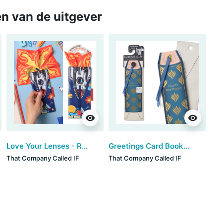
n van de uitgever
visibility
visibility
Love Your Lenses - Rocket (set van 3)
Greetings Card Bookmarks - Happy Birthday (set van 3)
That Company Called IF
That Company Called IF