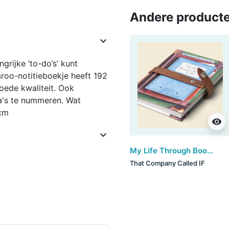
Andere producte

grijke ‘to-do’s’ kunt
roo-notitieboekje heeft 192
goede kwaliteit. Ook
a's te nummeren. Wat
 cm
visibility

My Life Through Books - a Diary for Book Lovers
That Company Called IF