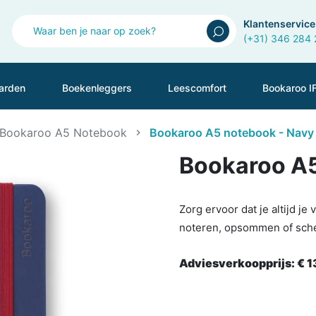
Klantenservice
(+31) 346 284
arden
Boekenleggers
Leescomfort
Bookaroo I
Bookaroo A5 Notebook
Bookaroo A5 notebook - Navy
Bookaroo A5
Zorg ervoor dat je altijd je
noteren, opsommen of sch
Adviesverkoopprijs:
€ 1