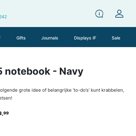
 242
F
Gifts
Journals
Displays IF
Sale
 notebook - Navy
 volgende grote idee of belangrijke ‘to-do’s’ kunt krabbelen,
etsen!
3,
99