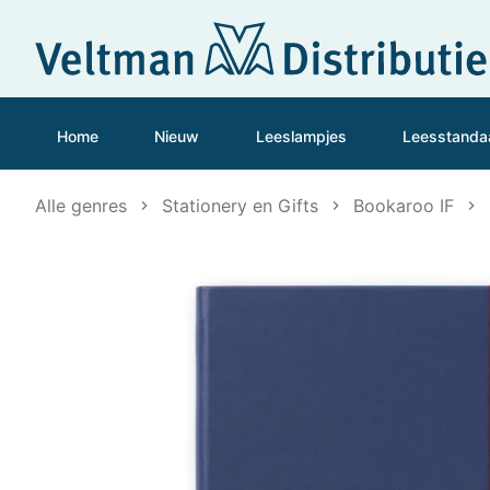
Home
Nieuw
Leeslampjes
Leesstanda
Alle genres
Stationery en Gifts
Bookaroo IF