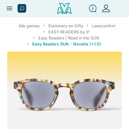
menu
Alle genres
Stationery en Gifts
Leescomfort
EASY READERS by IF
Easy Readers | Read in the SUN
Easy Readers SUN - Novella (+1.5)