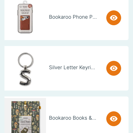
Bookaroo Phone Pocket - Brown
Silver Letter Keyring - S (set van 3)
Bookaroo Books & Stuff Pouch - Botanical