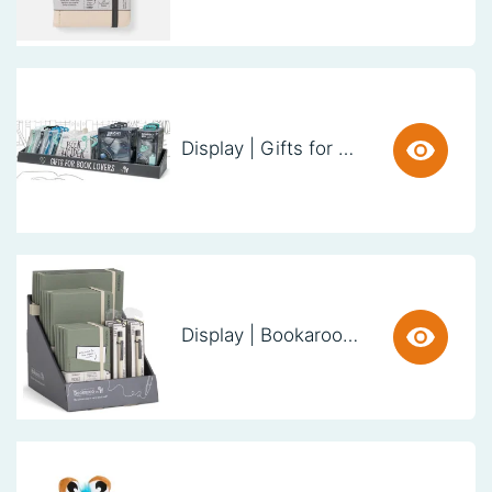
Display | Gifts for Book Lovers (60cm)
Display | Bookaroo Notebook & Pen - Fern