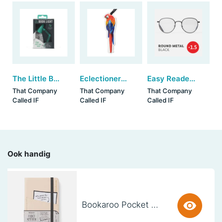
The Little Book Light - Mint
Eclectionery Bookmark Pens - Parrot (set van 3)
Easy Readers - Round Metal Black (+1.5)
That Company
That Company
That Company
Called IF
Called IF
Called IF
Ook handig
Bookaroo Pocket Notebook (A6) - CREAM