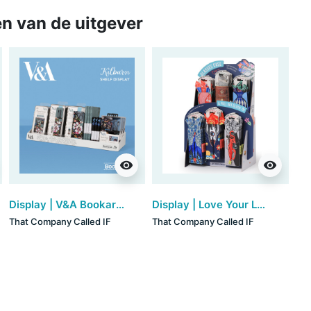
n van de uitgever
visibility
visibility
Display | V&A Bookaroo - Kilburn (60cm)
Display | Love Your Lenses - Glasses Case & Cloth (36 stuks)
That Company Called IF
That Company Called IF