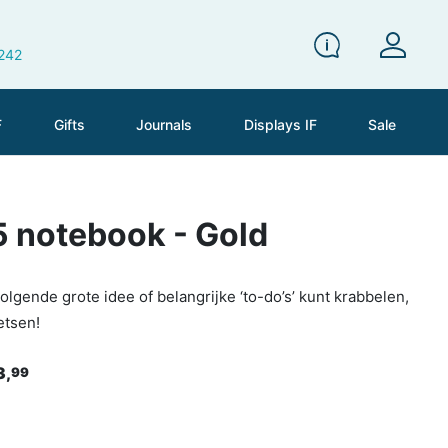
 242
F
Gifts
Journals
Displays IF
Sale
 notebook - Gold
 volgende grote idee of belangrijke ‘to-do’s’ kunt krabbelen,
etsen!
3,
99