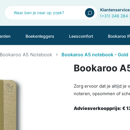
Klantenservice
(+31) 346 284
arden
Boekenleggers
Leescomfort
Bookaroo I
Bookaroo A5 Notebook
Bookaroo A5 notebook - Gold
Bookaroo A5
Zorg ervoor dat je altijd je
noteren, opsommen of sch
Adviesverkoopprijs:
€ 1