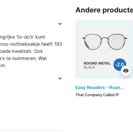
Andere producte

grijke ‘to-do’s’ kunt
roo-notitieboekje heeft 192
goede kwaliteit. Ook
a's te nummeren. Wat
 cm
visibility

Easy Readers - Round Metal Black (+2)
That Company Called IF