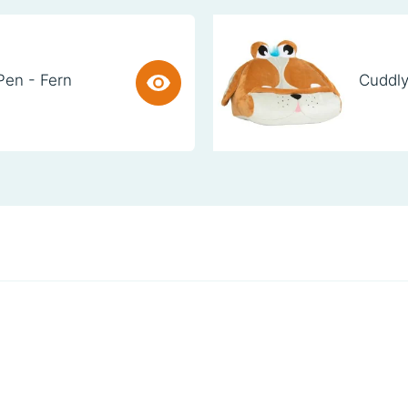
Pen - Fern
Cuddly