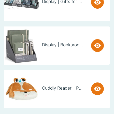
Display | Gifts for Book Lovers (60cm)
Display | Bookaroo Notebook & Pen - Fern
Cuddly Reader - Puppy Pete