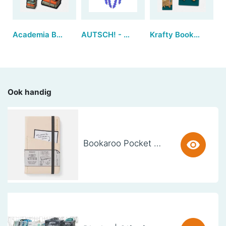
Academia Bookmarks - Pile of Books (set van 3)
AUTSCH! - Kwal
Krafty Bookmarks - Parrot (set van 3)
Ook handig
Bookaroo Pocket Notebook (A6) - CREAM