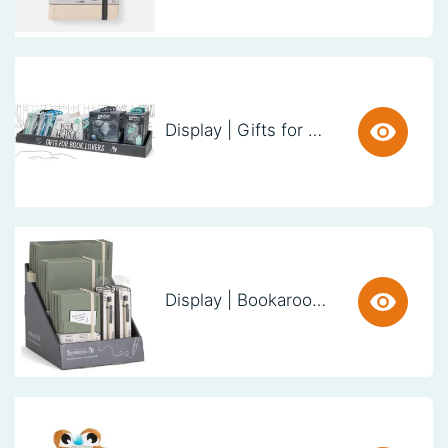
Display | Gifts for Book Lovers (60cm)
Display | Bookaroo Notebook & Pen - Fern