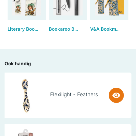
Literary Bookmarks - We're all mad here (set van 3)
Bookaroo Ballpoint Pen - Charcoal (set van 3)
V&A Bookmarks - Tulip & Willow (set van 3)
Ook handig
Flexilight - Feathers