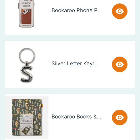
Bookaroo Phone Pocket - Brown
Silver Letter Keyring - S (set van 3)
Bookaroo Books & Stuff Pouch - Botanical