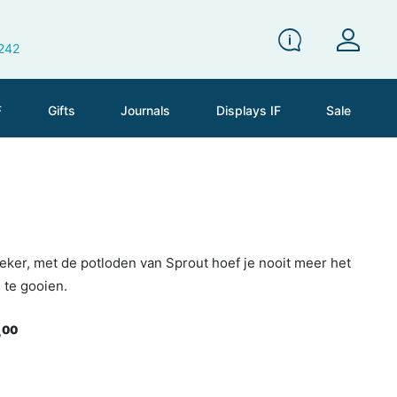
 242
F
Gifts
Journals
Displays IF
Sale
zeker, met de potloden van Sprout hoef je nooit meer het
 te gooien.
,
00