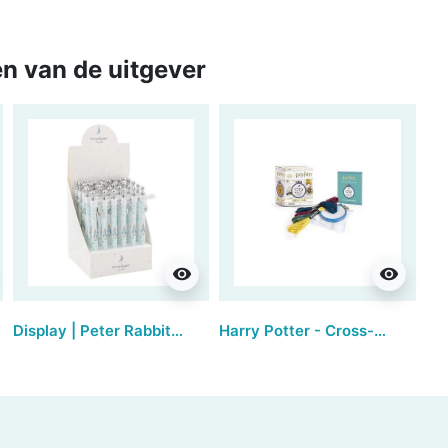
n van de uitgever
visibility
visibility
Display | Peter Rabbit™ Charm Pen (36 stuks)
Harry Potter - Cross-stitch Mini Kit