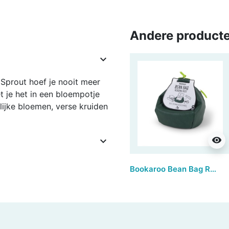
Andere producte

Sprout hoef je nooit meer
t je het in een bloempotje
lijke bloemen, verse kruiden
visibility

Bookaroo Bean Bag Reading Rest - Forest Green