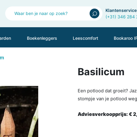
Klantenservice
(+31) 346 284
arden
Boekenleggers
Leescomfort
Bookaroo I
um
Basilicum
Een potlood dat groeit? Ja
stompje van je potlood weg
Adviesverkoopprijs:
€ 2