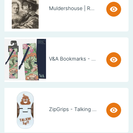
Muldershouse | Rembrandt
V&A Bookmarks - Art Nouveau Trees (set van 3)
ZipGrips - Talking SH!t