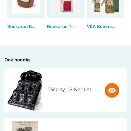
Bookaroo Bean Bag Reading Rest - Brown
Bookaroo Tote Bag - Dark Red & Navy
V&A Bookmarks - Acanthus (set van 3)
Ook handig
Display | Silver Letter Keyring (38 stuks)