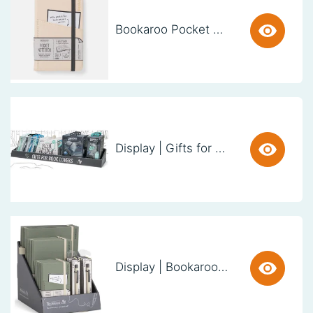
Bookaroo Pocket Notebook (A6) - CREAM
Display | Gifts for Book Lovers (60cm)
Display | Bookaroo Notebook & Pen - Fern