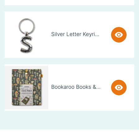
Silver Letter Keyring - S (set van 3)
Bookaroo Books & Stuff Pouch - Botanical