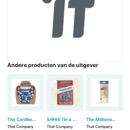
Andere producten van de uitgever
The Cardboard Vase Sleeve - Blue & White Floral (set van 3)
SHHH! I'm a Password Book (In Disguise)
The Millionaire's Bookmark - Million Euro (set van 3)
That Company
That Company
That Company