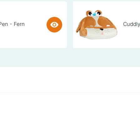
Pen - Fern
Cuddly