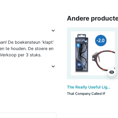
Andere producte

an! De boekensteun 'klapt'
n te houden. De stoere en
 Verkoop per 3 stuks.

visibility
The Really Useful Light-Up Readers - Tortoiseshell (+2)
That Company Called IF