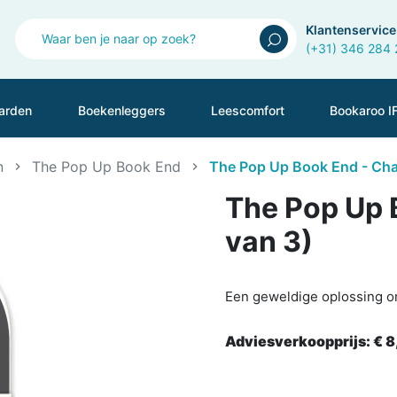
Klantenservice
(+31) 346 284
arden
Boekenleggers
Leescomfort
Bookaroo I
n
The Pop Up Book End
The Pop Up Book End - Char
The Pop Up 
van 3)
Een geweldige oplossing om
Adviesverkoopprijs:
€ 8