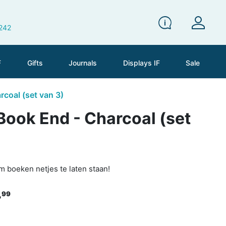
 242
F
Gifts
Journals
Displays IF
Sale
coal (set van 3)
Book End - Charcoal (set
 boeken netjes te laten staan!
,
99