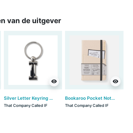
n van de uitgever
visibility
visibility
Silver Letter Keyring - I (set van 3)
Bookaroo Pocket Notebook (A6) - CREAM
That Company Called IF
That Company Called IF