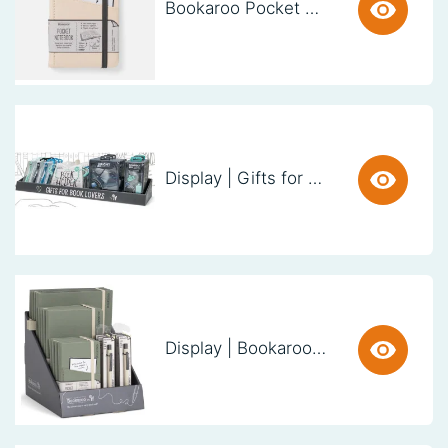
Bookaroo Pocket Notebook (A6) - CREAM
Display | Gifts for Book Lovers (60cm)
Display | Bookaroo Notebook & Pen - Fern