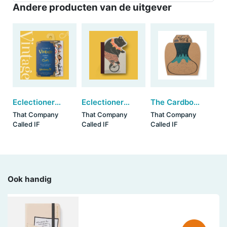
Andere producten van de uitgever
Eclectionery Journal Tabs - Vintage (set van 6)
Eclectionery Notable Books - Bike Bear
The Cardboard Vase Sleeve - Drippy Glaze (set van 3)
That Company
That Company
That Company
Called IF
Called IF
Called IF
Ook handig