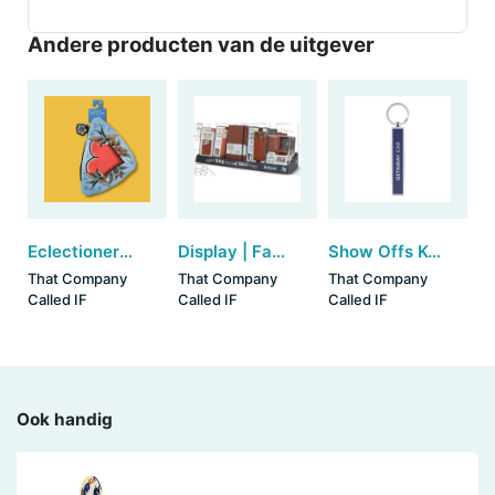
Andere producten van de uitgever
Eclectionery Pencil Case - Heart
Display | Father's Day Brown (60cm)
Show Offs Keys - Getaway Car (set van 3)
That Company
That Company
That Company
Called IF
Called IF
Called IF
Ook handig