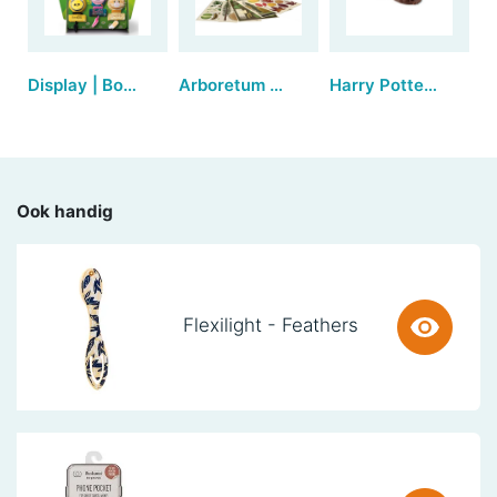
Display | Book-Tails Bookmarks (36 stuks)
Arboretum postcards
Harry Potter - Talking Sorting Hat and Sticker Book
Ook handig
Flexilight - Feathers