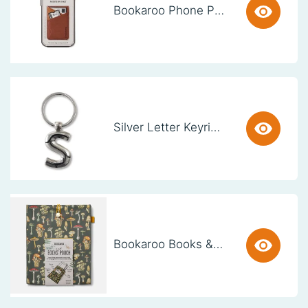
Bookaroo Phone Pocket - Brown
Silver Letter Keyring - S (set van 3)
Bookaroo Books & Stuff Pouch - Botanical