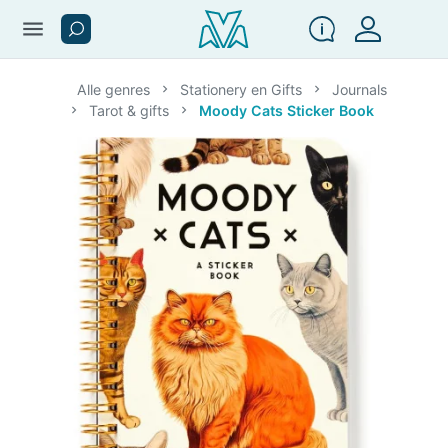
menu
Alle genres
Stationery en Gifts
Journals
Tarot & gifts
Moody Cats Sticker Book