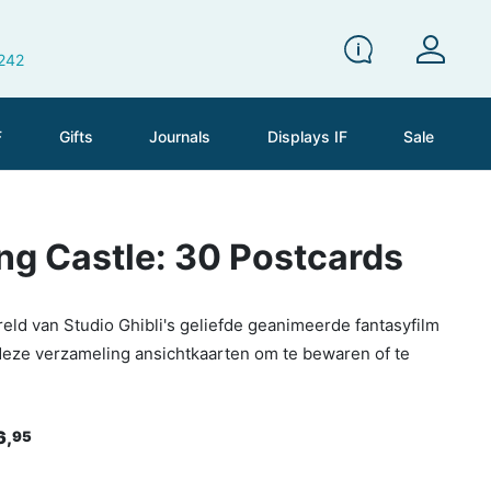
 242
F
Gifts
Journals
Displays IF
Sale
ng Castle: 30 Postcards
eld van Studio Ghibli's geliefde geanimeerde fantasyfilm
deze verzameling ansichtkaarten om te bewaren of te
6,
95