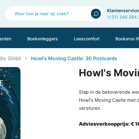
Klantenservice
(+31) 346 284
arden
Boekenleggers
Leescomfort
Bookaroo I
dio Ghibli
Howl's Moving Castle: 30 Postcards
Howl's Movi
Stap in de betoverende wer
Howl's Moving Castle met 
versturen.
Adviesverkoopprijs:
€ 1