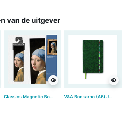
n van de uitgever
visibility
visibility
Classics Magnetic Bookmarks - Girl with a Pearl Earring (set van 3)
V&A Bookaroo (A5) JOURNAL - Sundour