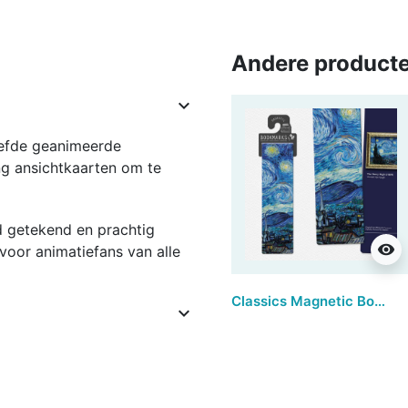
Andere producte

iefde geanimeerde
ng ansichtkaarten om te
nd getekend en prachtig
visibility
voor animatiefans van alle
Classics Magnetic Bookmarks - The Starry Night (set van 3)
