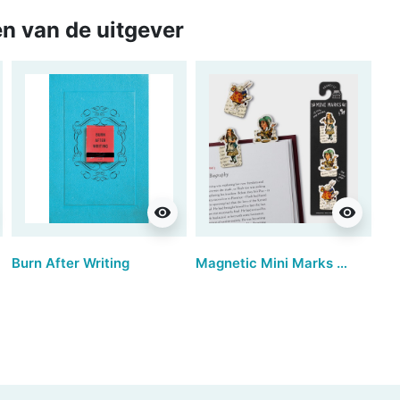
n van de uitgever
visibility
visibility
Burn After Writing
Magnetic Mini Marks by IF - Alice (set van 3)