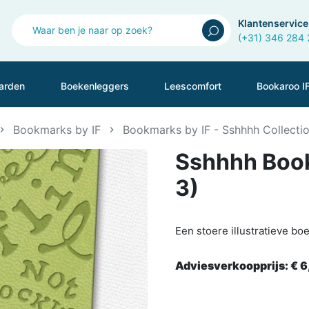
Klantenservice
(+31) 346 284
arden
Boekenleggers
Leescomfort
Bookaroo I
Bookmarks by IF
Bookmarks by IF - Sshhhh Collecti
Sshhhh Book
3)
Een stoere illustratieve b
Adviesverkoopprijs:
€ 6