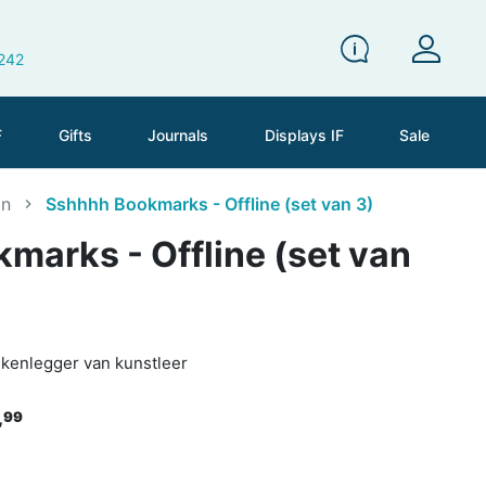
 242
F
Gifts
Journals
Displays IF
Sale
on
Sshhhh Bookmarks - Offline (set van 3)
marks - Offline (set van
oekenlegger van kunstleer
,
99