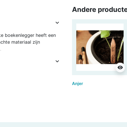
Andere producte

lke boekenlegger heeft een
chte materiaal zijn
.

visibility
Anjer